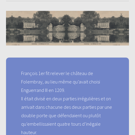
François 1er fit relever le château de
Folembray, au lieu même qu’avait choisi
Enguerrand III en 1209.
Il était divisé en deux parties irrégulières et on
arrivait dans chacune des deux parties par une
double porte que défendaient ou plutôt
qu’embellissaient quatre tours d’inégale
hauteur.