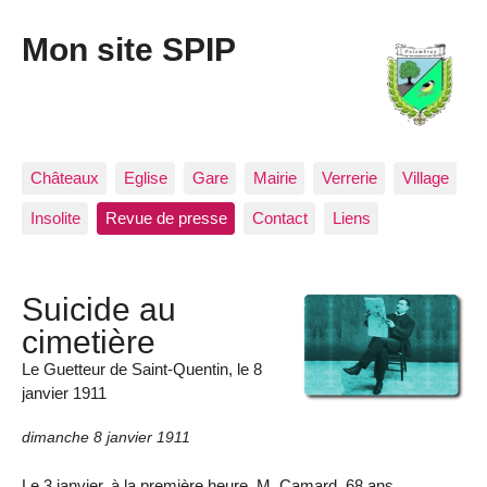
Mon site SPIP
Châteaux
Eglise
Gare
Mairie
Verrerie
Village
Insolite
Revue de presse
Contact
Liens
Suicide au
cimetière
Le Guetteur de Saint-Quentin, le 8
janvier 1911
dimanche 8 janvier 1911
Le 3 janvier, à la première heure, M. Camard, 68 ans,