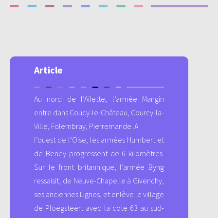
Article
Au nord de l’Ailette, l’armée Mangin
entre dans Coucy-le-Château, Courcy-la-
Ville, Folembray, Pierremande. A
l’ouest de l’Oise, les armées Humbert et
de Beney progressent de 6 kilomètres.
Sur le front britannique, l’armée Byng
ressaisit, de Neuve-Chapelle à Givenchy,
ses anciennes Lignes, et enlève le village
de Ploegsteert avec la cote 63 au sud-