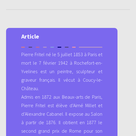
Article
Pierre Fritel né le 5 juillet 1853 à Paris et
mort le 7 février 1942 à Rochefort-en-
Yvelines est un peintre, sculpteur et
graveur français. Il vécut à Coucy-le-
Château.
Admis en 1872 aux Beaux-arts de Paris,
Pierre Fritel est élève d’Aimé Millet et
d’Alexandre Cabanel. Il expose au Salon
à partir de 1876. Il obtient en 1877 le
second grand prix de Rome pour son