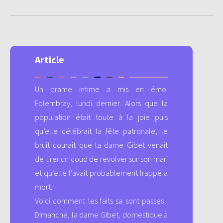
Article
Un drame intime a mis en émoi
Folembray, lundi dernier. Alors que la
population était toute à la joie puis
qu’elle célébrait la fête patronale, le
bruit courait que la dame Gibet venait
de tirer un coud de revolver sur son mari
et qu’elle l’avait probablement frappé a
mort.
Voici comment les faits sa sont passes :
Dimanche, la dame Gibet, domestique à