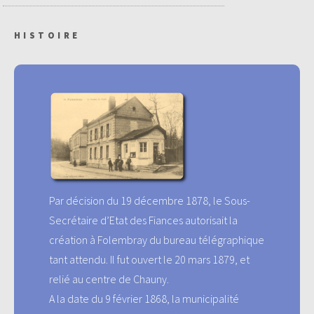
HISTOIRE
Par décision du 19 décembre 1878, le Sous-
Secrétaire d’Etat des Fiances autorisait la
création à Folembray du bureau télégraphique
tant attendu. Il fut ouvert le 20 mars 1879, et
relié au centre de Chauny.
A la date du 9 février 1868, la municipalité