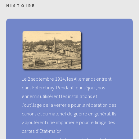
HISTOIRE
Le 2 septembre 1914, les Allemands entrent
dans Folembray. Pendant leur séjour, nos
ennemis utilisèrent les installations et
l’outillage de la verrerie pour la réparation des
canons et du matériel de guerre en général. Ils
y ajoutèrent une imprimerie pour le tirage des
cartes d’État-major.