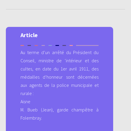
Article
Au terme d’un arrêté du Président du
Conseil, ministre de ’intérieur et des
cultes, en date du 1er avril 1911, des
médailles d’honneur sont décernées
aux agents de la police municipale et
rurale :
Aisne
M. Bueb (Jean), garde champêtre à
Folembray.