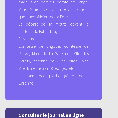
marquis de Marcieu, comte de Pange,
M. et Mme Biver, vicomte du Laurent,
quelques officiers de La Fère.
Le départ de la meute devant le
château de Folembray.
En voiture :
Comtesse de Brigode, comtesse de
Pange, Mme de La Garenne, ’Mlle des
Garets, baronne de Vivès, Mlles Biver,
M. et Mme de Saint-Georges, etc.
Les honneurs du pied au général de La
Garenne.
Consulter le journal en ligne