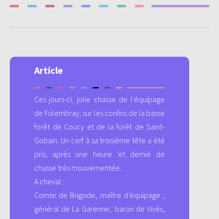
Article
Ces jours-ci, jolie chasse de l’équipage
de Folembray, sur les confins de la basse
forêt de Coucy et de la forêt de Saint-
Gobain. Un cerf à sa troisième tête a été
pris, après une heure ’et demie de
chasse très mouvementée.
A cheval :
Comte de Brigode, maître d’équipage ;
général de La Garenne,’ baron de Vivès,