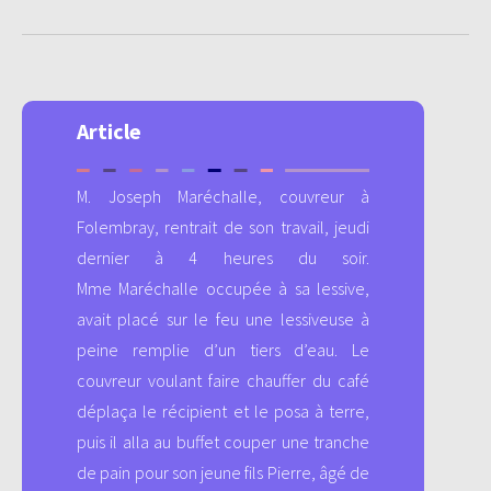
Article
M. Joseph Maréchalle, couvreur à
Folembray, rentrait de son travail, jeudi
dernier à 4 heures du soir.
Mme Maréchalle occupée à sa lessive,
avait placé sur le feu une lessiveuse à
peine remplie d’un tiers d’eau. Le
couvreur voulant faire chauffer du café
déplaça le récipient et le posa à terre,
puis il alla au buffet couper une tranche
de pain pour son jeune fils Pierre, âgé de