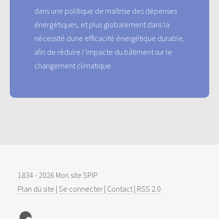
dans une politique de maîtrise des dépenses
énergétiques, et plus globalement dans la
nécessité dune efficacité énergétique durable,
afin de réduire l’impacte du bâtiment sur le
changement climatique.
1834 - 2026 Mon site SPIP
Plan du site
|
Se connecter
|
Contact
|
RSS 2.0