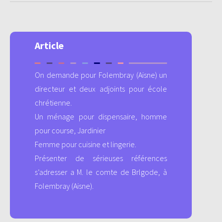
Article
On demande pour Folembray (Aisne) un
directeur et deux adjoints pour école
chrétienne.
Un ménage pour dispensaire, homme
pour course, Jardinier
Femme pour cuisine et lingerie.
Présenter de sérieuses références
s’adresser a M. le comte de Brlgode, à
Folembray (Aisne).