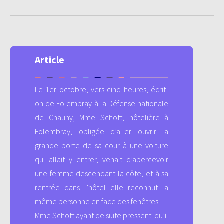
Article
Le 1er octobre, vers cinq heures, écrit-
on de Folembray à la Défense nationale
de Chauny, Mme Schott, hôtelière à
Folembray, obligée d’aller ouvrir la
grande porte de sa cour à une voiture
qui allait y entrer, venait d’apercevoir
une femme descendant la côte, et à sa
rentrée dans l’hôtel elle reconnut la
même personne en face des fenêtres.
Mme Schott ayant de suite pressenti qu’il